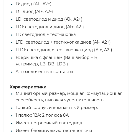
D: диод (А1-, А2+)
D1: диод (А1+, А2-)
LD: светодиод и диод (А1-, А2+)
LD1: светодиод и диод (А1+, А2-)
LT: светодиод + тест-кнопка
LTD: светодиод + тест-кнопка диод (А1-, А2+)
LTD1: светодиод + тест-кнопка диод (А1+, А2-)
B: крышка с фланцем (Ваш выбор + B,
например, LB, DB, LDB.)
A: позолоченные контакты
Характеристики
Миниатюрный размер, мощная коммутационная
способность, высокая чувствительность.
Тонкий корпус и компактный размер.
1 полюс 12А; 2 полюса 8А.
Имеет встроенный светодиод.
Имеет блокируемую тест-кнопку и