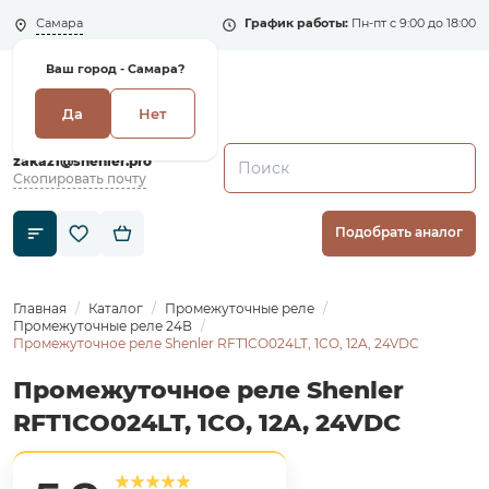
Самара
График работы:
Пн-пт с 9:00 до 18:00
Ваш город -
Самара?
Да
Нет
+7 (495) 135-135-5
zakaz1@shenler.pro
Скопировать почту
Подобрать аналог
Главная
Каталог
Промежуточные реле
Промежуточные реле 24В
Промежуточное реле Shenler RFT1CO024LT, 1CO, 12A, 24VDC
Промежуточное реле Shenler
RFT1CO024LT, 1CO, 12A, 24VDC