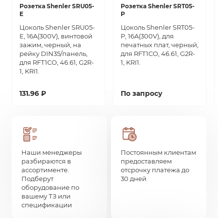
Розетка Shenler SRU05-
Розетка Shenler SRT05-
E
P
Цоколь Shenler SRU05-
Цоколь Shenler SRT05-
E, 16A(300V), винтовой
P, 16A(300V), для
зажим, черный, на
печатных плат, черный,
рейку DIN35/панель,
для RFT1CO, 46.61, G2R-
для RFT1CO, 46.61, G2R-
1, KRI1.
1, KRI1.
131.96 ₽
По запросу
Наши менеджеры
Постоянным клиентам
разбираются в
предоставляем
ассортименте.
отсрочку платежа до
Подберут
30 дней
оборудование по
вашему ТЗ или
спецификации