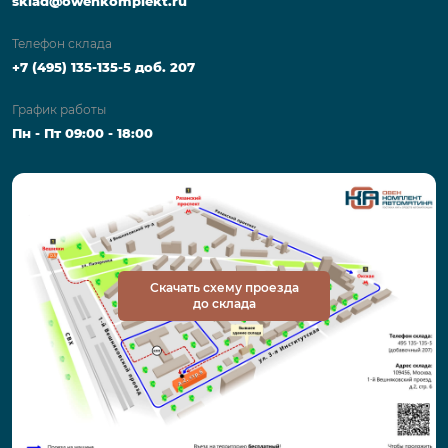
sklad@owenkomplekt.ru
Телефон склада
+7 (495) 135-135-5 доб. 207
График работы
Пн - Пт 09:00 - 18:00
Скачать схему проезда
до склада