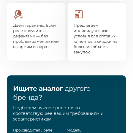
Даем гарантию. Если
Предлагаем
реле получите с
индивидуальные
дефектами — без
условия для оптовых
проблем заменим или
клиентов и скидки на
оформим возврат
большие объемы
закупок
Ищите аналог
другого
бренда?
Подберем нужное реле точно
соответствующее вашим требованиям и
характеристикам
Производитель реле
Модель