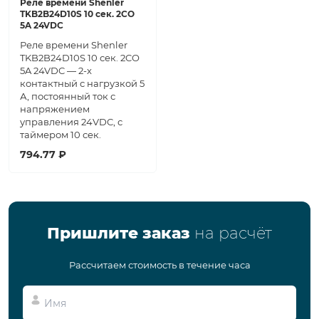
Реле времени Shenler
TKB2B24D10S 10 сек. 2CO
5A 24VDC
Реле времени Shenler
TKB2B24D10S 10 сек. 2CO
5A 24VDC — 2-х
контактный с нагрузкой 5
А, постоянный ток с
напряжением
управления 24VDC, с
таймером 10 сек.
794.77 ₽
Пришлите заказ
на расчёт
Рассчитаем стоимость в течение часа