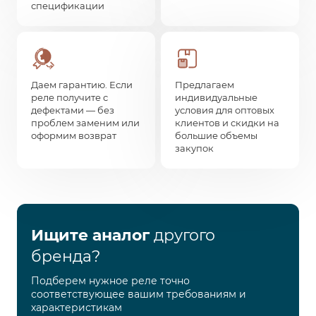
спецификации
Даем гарантию. Если
Предлагаем
реле получите с
индивидуальные
дефектами — без
условия для оптовых
проблем заменим или
клиентов и скидки на
оформим возврат
большие объемы
закупок
Ищите аналог
другого
бренда?
Подберем нужное реле точно
соответствующее вашим требованиям и
характеристикам