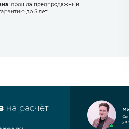
ана
, прошла предпродажный
арантию до 5 лет.
з
на расчёт
Мы
Свя
уто
течение часа