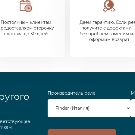
Постоянным клиентам
Даем гарантию. Если ре
предоставляем отсрочку
получите с дефектами 
платежа до 30 дней
без проблем заменим и
оформим возврат
Производитель реле
М
ругого
тветствующее
тикам