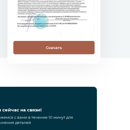
Скачать
С
 сейчас на связи!
жемся с вами в течение 10 минут для
чнения деталей