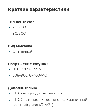
Краткие характеристики
Тип контактов
2C: 2CO
3C: 3CO
Вид монтажа
O: втычной
Напряжение катушки
006~220: 6~220VDC
506~900: 6~400VAC
Дополнительно
LT: Светодиод + тест-кнопка
LTD: Светодиод + тест-кнопка + защитный
гасящий диод (А1-/А2+)