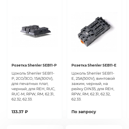
Розетка Shenler SEB11-P
Розетка Shenler SEB11-E
Цоколь Shenler SEB11-
Цоколь Shenler SEB11-
P, 2CO/3CO, 15A(300V),
E, 25A(500V), винтовой
для печатных плат,
зажим, черный, на
черный, для REH, RUC,
рейку DIN35, для REH,
RUC-M, RPW, RM, 62.31,
RPW, RM, 62.31, 62.32,
62.32, 62.33.
62.33.
133.37 ₽
По запросу