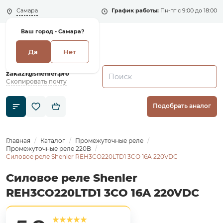
Самара
График работы:
Пн-пт с 9:00 до 18:00
Ваш город -
Самара?
Да
Нет
+7 (495) 135-135-5
zakaz1@shenler.pro
Скопировать почту
Подобрать аналог
Главная
Каталог
Промежуточные реле
Промежуточные реле 220В
Силовое реле Shenler REH3CO220LTD1 3CO 16A 220VDC
Силовое реле Shenler
REH3CO220LTD1 3CO 16A 220VDC